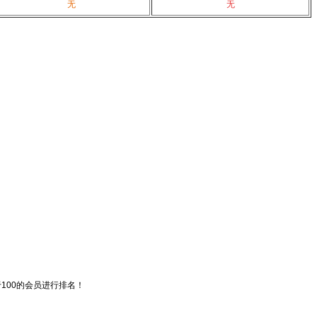
无
无
100的会员进行排名！