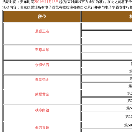
活动时间：
美东时间
2024年11月18日
起(结束时间以官方通知为准)，在此之前将不
活动内容：
葡京娛樂場所有电子游艺有效投注都将自动累计并参与电子争霸赛排行
段位
最强王者
至尊星耀
永恒钻石
第
第
尊贵铂金
第
第1
荣耀黄金
第2
第5
秩序白银
第10
第50
倔强青铜