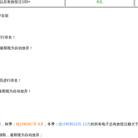
名以后有效投注100+
8元
序在前
进行排名！
逾期视为自动放弃！
员
进行排名！
逾期视为自动放弃！
月
，秋季：
统计时间7月-9月
，冬季：
统计时间10月-12月
的
所有电子总有效投注额大于
领取，逾期视为自动放弃
；