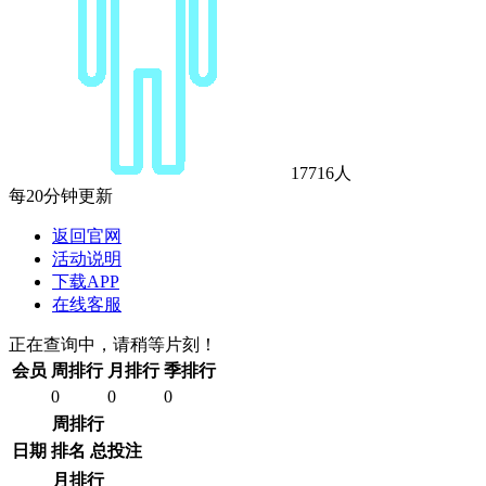
17716人
每20分钟更新
返回官网
活动说明
下载APP
在线客服
正在查询中，请稍等片刻！
会员
周排行
月排行
季排行
0
0
0
周排行
日期
排名
总投注
月排行