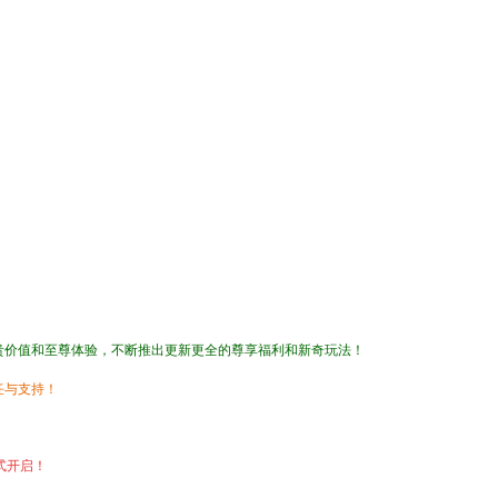
贵价值和至尊体验，不断推出更新更全的尊享福利和新奇玩法！
任与支持！
式开启！