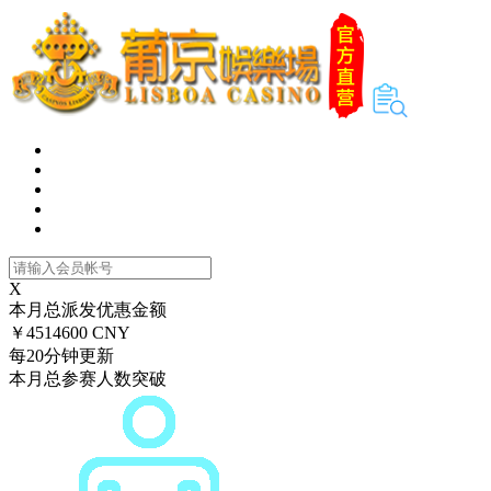
X
本月总派发优惠金额
￥4514600 CNY
每20分钟更新
本月总参赛人数突破