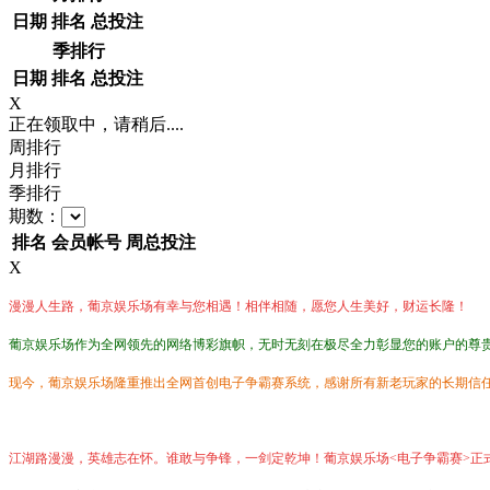
日期
排名
总投注
季排行
日期
排名
总投注
X
正在领取中，请稍后....
周排行
月排行
季排行
期数：
排名
会员帐号
周
总投注
X
漫漫人生路，葡京娱乐场有幸与您相遇！相伴相随，愿您人生美好，财运长隆！
葡京娱乐场作为全网领先的网络博彩旗帜，无时无刻在极尽全力彰显您的账户的尊
现今，葡京娱乐场隆重推出全网首创电子争霸赛系统，感谢所有新老玩家的长期信
江湖路漫漫，英雄志在怀。谁敢与争锋，一剑定乾坤！
葡京娱乐场<
电子争霸赛
>
正